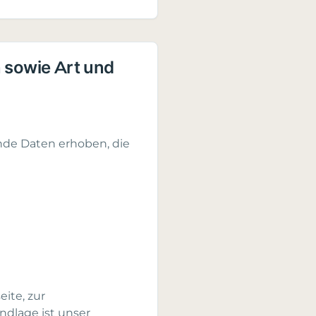
 sowie Art und
nde Daten erhoben, die
ite, zur
dlage ist unser