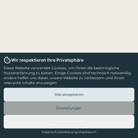
Wir respektieren Ihre Privatsphäre
Diese Website verwendet Cookies, um Ihnen die bestmögliche
Nutzererfahrung zu bieten. Einige Cookies sind technisch notwendig,
andere helfen uns dabei, unsere Website zu verbessern und Ihnen
relevante Inhalte anzuzeigen.
Alle akzeptieren
Einstellungen
Nur notwendige
Datenschutzerklärung
|
Impressum